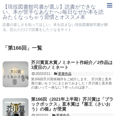
【現役図書館司書が選ぶ】読書ができな
い、本が苦手なあなたへ♪毎日なぜか本を読
みたくなっちゃう習慣とオススメ本
読書の楽しさを知ってほしい。本を読まない現役図書館司書が贈
る、読んだだけで読書をしたくなるサイト
「
第166回
」
一覧
芥川賞直木賞ノミネート作紹介／2作品は
3度目のノミネート
2022/2/11
受賞作品
第166回芥川賞候補作をご紹介します。 芥川賞と直木
賞の違いを３つにまとめてみました！芥川賞と直木賞
の違いって一体なに？作ったのは誰？...
第166回（2021年上半期）芥川賞は「ブラ
ックボックス」直木賞は『塞王（さいお
う）の楯』が受賞
2022/2/1
受賞作品