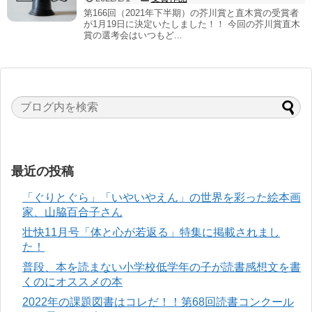
第166回（2021年下半期）の芥川賞と直木賞の受賞者
が1月19日に決定いたしました！！ 今回の芥川賞直木
賞の選考会はいつもど...
最近の投稿
「ぐりとぐら」「いやいやえん」の世界を彩った絵本画
家、山脇百合子さん
壮快11月号「体と心が若返る」特集に掲載されまし
た！
普段、本を読まない小学校低学年の子が読書感想文を書
くのにオススメの本
2022年の課題図書はコレだ！！第68回読書コンクール