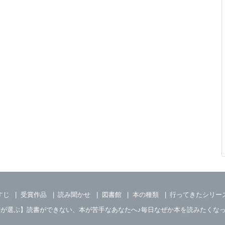
すじ
受賞作品
読み聞かせ
図書館
本の種類
行ってきたシリー
書が選ぶ】読書ができない、本が苦手なあなたへ♪毎日なぜか本を読みたくな