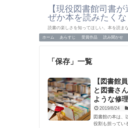
【現役図書館司書が
ぜか本を読みたくな
読書の楽しさを知ってほしい。本を読ま
ホーム
あらすじ
受賞作品
読み聞かせ
「
保存
」
一覧
【図書館
と図書さ
ような修
2019/8/24
図書館の本は、
役割も担ってい