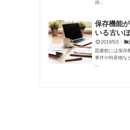
持...
保存機能
いる古い
2019/5/1
図書館には保存
事件や特産物な
...