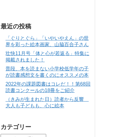
最近の投稿
「ぐりとぐら」「いやいやえん」の世
界を彩った絵本画家、山脇百合子さん
壮快11月号「体と心が若返る」特集に
掲載されました！
普段、本を読まない小学校低学年の子
が読書感想文を書くのにオススメの本
2022年の課題図書はコレだ！！第68回
読書コンクールの18冊をご紹介
（きみが生まれた日）読者から反響
大人も子どもも、心に絵本
カテゴリー