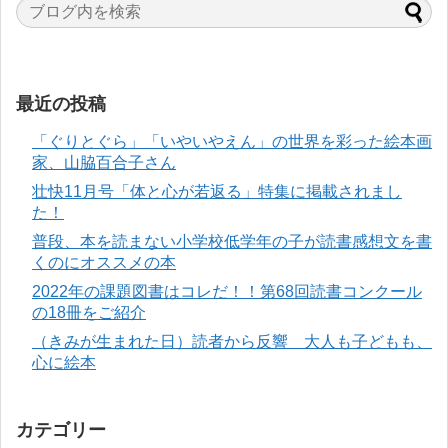
最近の投稿
「ぐりとぐら」「いやいやえん」の世界を彩った絵本画
家、山脇百合子さん
壮快11月号「体と心が若返る」特集に掲載されまし
た！
普段、本を読まない小学校低学年の子が読書感想文を書
くのにオススメの本
2022年の課題図書はコレだ！！第68回読書コンクール
の18冊をご紹介
（きみが生まれた日）読者から反響 大人も子どもも、
心に絵本
カテゴリー