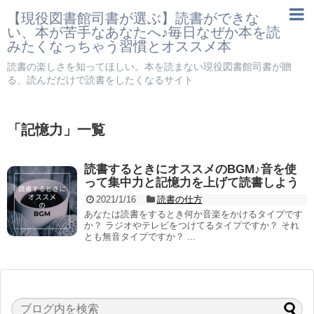
【現役図書館司書が選ぶ】読書ができな
い、本が苦手なあなたへ♪毎日なぜか本を読
みたくなっちゃう習慣とオススメ本
読書の楽しさを知ってほしい。本を読まない現役図書館司書が贈
る、読んだだけで読書をしたくなるサイト
「
記憶力
」
一覧
読書するときにオススメのBGM♪音を使
って集中力と記憶力を上げて読書しよう
2021/1/16
読書の仕方
あなたは読書をするとき何か音楽をかけるタイプです
か？ ラジオやテレビをつけてるタイプですか？ それ
とも無音タイプですか？ ...