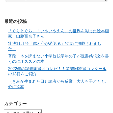
最近の投稿
「ぐりとぐら」「いやいやえん」の世界を彩った絵本画
家、山脇百合子さん
壮快11月号「体と心が若返る」特集に掲載されまし
た！
普段、本を読まない小学校低学年の子が読書感想文を書
くのにオススメの本
2022年の課題図書はコレだ！！第68回読書コンクール
の18冊をご紹介
（きみが生まれた日）読者から反響 大人も子どもも、
心に絵本
カテゴリー