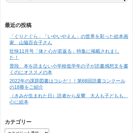
最近の投稿
「ぐりとぐら」「いやいやえん」の世界を彩った絵本画
家、山脇百合子さん
壮快11月号「体と心が若返る」特集に掲載されまし
た！
普段、本を読まない小学校低学年の子が読書感想文を書
くのにオススメの本
2022年の課題図書はコレだ！！第68回読書コンクール
の18冊をご紹介
（きみが生まれた日）読者から反響 大人も子どもも、
心に絵本
カテゴリー