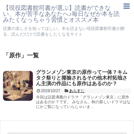
【現役図書館司書が選ぶ】読書ができな
い、本が苦手なあなたへ♪毎日なぜか本を読
みたくなっちゃう習慣とオススメ本
読書の楽しさを知ってほしい。本を読まない現役図書館司書が贈
る、読んだだけで読書をしたくなるサイト
「
原作
」
一覧
グランメゾン東京の原作って一体？キム
タク祭りと揶揄されるその他木村拓哉さ
ん主演の作品にも原作はあるのか？
2019/10/27
あらすじ
今回は話題沸騰のドラマ「グランメゾン東京」に原作
はあるのか？です。 みなさん、秋の新しいドラマはな
にかご覧になっていらしゃいま...