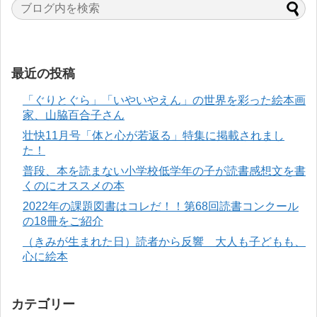
最近の投稿
「ぐりとぐら」「いやいやえん」の世界を彩った絵本画
家、山脇百合子さん
壮快11月号「体と心が若返る」特集に掲載されまし
た！
普段、本を読まない小学校低学年の子が読書感想文を書
くのにオススメの本
2022年の課題図書はコレだ！！第68回読書コンクール
の18冊をご紹介
（きみが生まれた日）読者から反響 大人も子どもも、
心に絵本
カテゴリー