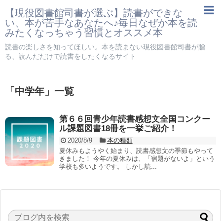
【現役図書館司書が選ぶ】読書ができな
い、本が苦手なあなたへ♪毎日なぜか本を読
みたくなっちゃう習慣とオススメ本
読書の楽しさを知ってほしい。本を読まない現役図書館司書が贈
る、読んだだけで読書をしたくなるサイト
「
中学年
」
一覧
第６６回青少年読書感想文全国コンクー
ル課題図書18冊を一挙ご紹介！
2020/8/9
本の種類
夏休みもようやく始まり、読書感想文の季節もやって
きました！ 今年の夏休みは、「宿題がないよ」という
学校も多いようです。 しかし読...