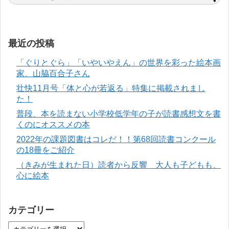
最近の投稿
「ぐりとぐら」「いやいやえん」の世界を彩った絵本画
家、山脇百合子さん
壮快11月号「体と心が若返る」特集に掲載されまし
た！
普段、本を読まない小学校低学年の子が読書感想文を書
くのにオススメの本
2022年の課題図書はコレだ！！第68回読書コンクール
の18冊をご紹介
（きみが生まれた日）読者から反響 大人も子どもも、
心に絵本
カテゴリー