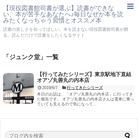
【現役図書館司書が選ぶ】読書ができな
い、本が苦手なあなたへ♪毎日なぜか本を読
みたくなっちゃう習慣とオススメ本
読書の楽しさを知ってほしい。本を読まない現役図書館司書が贈
る、読んだだけで読書をしたくなるサイト
「
ジュンク堂
」
一覧
【行ってみたシリーズ】東京駅地下直結
オアゾ丸善丸の内本店
2019/6/7
行ってきたシリーズ
本日のお話は、「オアゾ丸善丸の内本店」に行ってき
た報告です。 オアゾ丸善丸の内本店さんは電車に乗っ
ていても見えるので気になって...