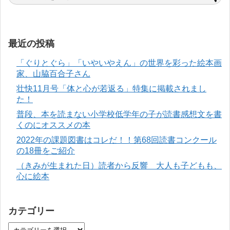
最近の投稿
「ぐりとぐら」「いやいやえん」の世界を彩った絵本画
家、山脇百合子さん
壮快11月号「体と心が若返る」特集に掲載されまし
た！
普段、本を読まない小学校低学年の子が読書感想文を書
くのにオススメの本
2022年の課題図書はコレだ！！第68回読書コンクール
の18冊をご紹介
（きみが生まれた日）読者から反響 大人も子どもも、
心に絵本
カテゴリー